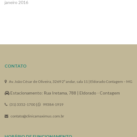
janeiro 2016
CONTATO
Av. João César de Oliveira, 3269 2º andar, sala 11 | Eldorado Contagem – MG
Estacionamento: Rua Iretama, 788 | Eldorado - Contagem
(31) 3352-1700 |
99384-1919
contato@clinicamaximus.com.br
HORÁRIO DE FUNCIONAMENTO