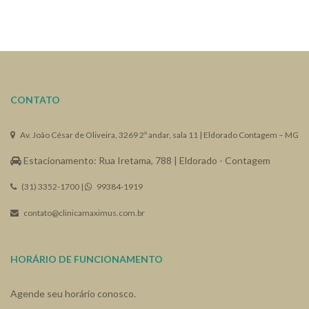
CONTATO
Av. João César de Oliveira, 3269 2º andar, sala 11 | Eldorado Contagem – MG
Estacionamento: Rua Iretama, 788 | Eldorado - Contagem
(31) 3352-1700 |
99384-1919
contato@clinicamaximus.com.br
HORÁRIO DE FUNCIONAMENTO
Agende seu horário conosco.